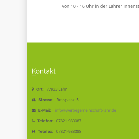
von 10 - 16 Uhr in der Lahrer Innens
Kontakt
77933 Lahr
Ort:
Rossgasse 5
Strasse:
info@werbegemeinschaft-lahr.de
E-Mail:
07821-983087
Telefon:
07821-983088
Telefax: