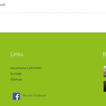
tadt
Links
Gutscheine-LahrCARD
Kontakt
Sitemap
Wir bei Facebook