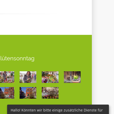
Blütensonntag
Hallo! Könnten wir bitte einige zusätzliche Dienste für