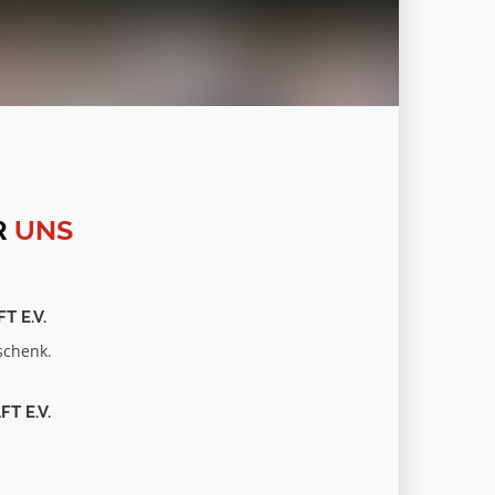
R
UNS
 E.V.
schenk.
T E.V.